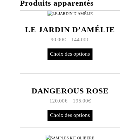
Produits apparentés
LE JARDIN D’AMÉLIE
90.00
€
–
144.00
€
Choix des options
DANGEROUS ROSE
120.00
€
–
195.00
€
Choix des options