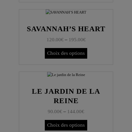
SAVANNAH’S HEART
120.00
€
–
195.00
€
Choix des options
LE JARDIN DE LA
REINE
90.00
€
–
144.00
€
Choix des options