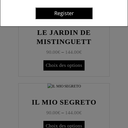
LE JARDIN DE
MISTINGUETT
90.00
€
–
144.00
€
Choix des options
IL MIO SEGRETO
90.00
€
–
144.00
€
Choix des options