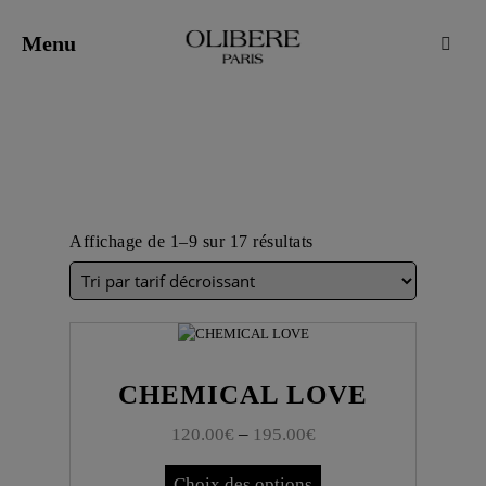
Menu
Pani
Affichage de 1–9 sur 17 résultats
CHEMICAL LOVE
120.00
€
–
195.00
€
Choix des options